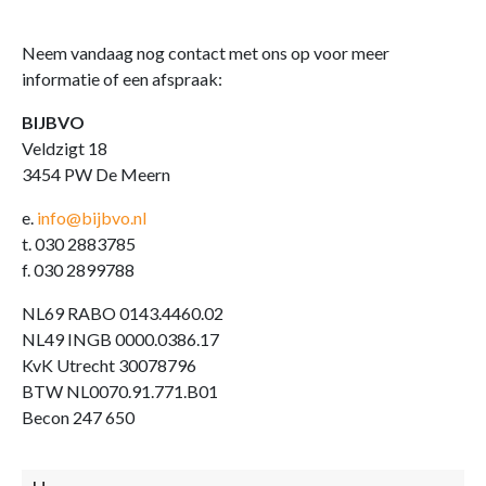
Neem vandaag nog contact met ons op voor meer
informatie of een afspraak:
BIJBVO
Veldzigt 18
3454 PW De Meern
e.
info@bijbvo.nl
t. 030 2883785
f. 030 2899788
NL69 RABO 0143.4460.02
NL49 INGB 0000.0386.17
KvK Utrecht 30078796
BTW NL0070.91.771.B01
Becon 247 650