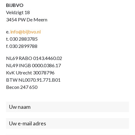
BIJBVO
Veldzigt 18
3454 PW De Meern
e.
info@bijbvo.nl
t. 030 2883785
f. 030 2899788
NL69 RABO 0143.4460.02
NL49 INGB 0000.0386.17
KvK Utrecht 30078796
BTW NL0070.91.771.B01
Becon 247 650
Contact
(footer)