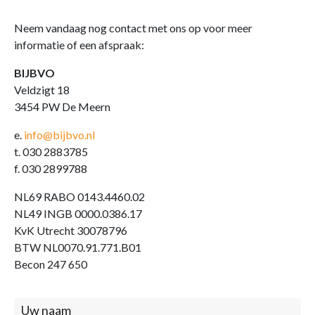
Neem vandaag nog contact met ons op voor meer
informatie of een afspraak:
BIJBVO
Veldzigt 18
3454 PW De Meern
e.
info@bijbvo.nl
t. 030 2883785
f. 030 2899788
NL69 RABO 0143.4460.02
NL49 INGB 0000.0386.17
KvK Utrecht 30078796
BTW NL0070.91.771.B01
Becon 247 650
Contact