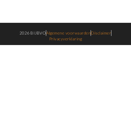
2026 BIJBVO
Algemene voorwaarden
Disclaimer
Privacyverklaring