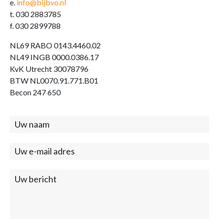
e.
info@bijbvo.nl
t. 030 2883785
f. 030 2899788
NL69 RABO 0143.4460.02
NL49 INGB 0000.0386.17
KvK Utrecht 30078796
BTW NL0070.91.771.B01
Becon 247 650
Contact
(footer)