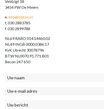
Veldzigt 18
3454 PW De Meern
e.
info@bijbvo.nl
t. 030 2883785
f. 030 2899788
NL69 RABO 0143.4460.02
NL49 INGB 0000.0386.17
KvK Utrecht 30078796
BTW NL0070.91.771.B01
Becon 247 650
Contact
(footer)