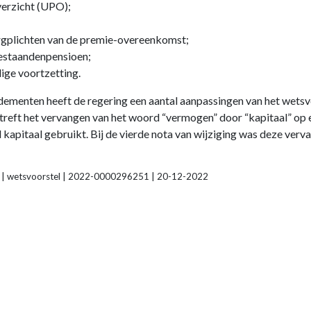
verzicht (UPO);
orgplichten van de premie-overeenkomst;
bestaandenpensioen;
lige voortzetting.
menten heeft de regering een aantal aanpassingen van het wetsvo
etreft het vervangen van het woord “vermogen” door “kapitaal” op 
pitaal gebruikt. Bij de vierde nota van wijziging was deze verva
id | wetsvoorstel | 2022-0000296251 | 20-12-2022