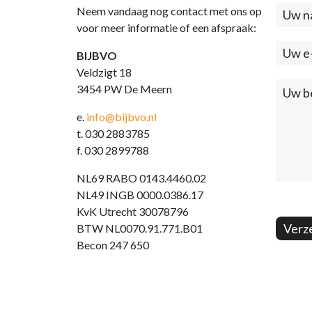
Neem vandaag nog contact met ons op
Cont
voor meer informatie of een afspraak:
(foo
BIJBVO
Veldzigt 18
3454 PW De Meern
e.
info@bijbvo.nl
t. 030 2883785
f. 030 2899788
NL69 RABO 0143.4460.02
NL49 INGB 0000.0386.17
KvK Utrecht 30078796
Verz
BTW NL0070.91.771.B01
Becon 247 650