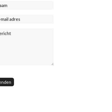
act
ter)
enden