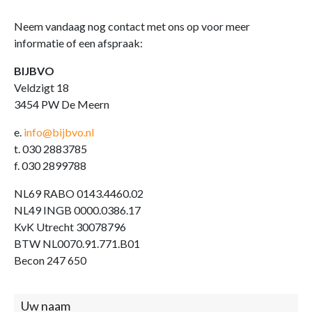
Neem vandaag nog contact met ons op voor meer
informatie of een afspraak:
BIJBVO
Veldzigt 18
3454 PW De Meern
e.
info@bijbvo.nl
t. 030 2883785
f. 030 2899788
NL69 RABO 0143.4460.02
NL49 INGB 0000.0386.17
KvK Utrecht 30078796
BTW NL0070.91.771.B01
Becon 247 650
Contact