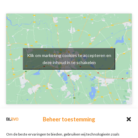
Klik om marketing cookies te accepteren en
deze inhoud in te schakelen
Schrijf je in voor onze nieuwsbrief
Beheer toestemming
Nieuwsbrief
E-mailadres
*
Om de beste ervaringen te bieden, gebruiken wij technologieën zoals