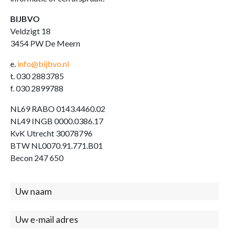
BIJBVO
Veldzigt 18
3454 PW De Meern
e.
info@bijbvo.nl
t. 030 2883785
f. 030 2899788
NL69 RABO 0143.4460.02
NL49 INGB 0000.0386.17
KvK Utrecht 30078796
BTW NL0070.91.771.B01
Becon 247 650
Contact
(footer)