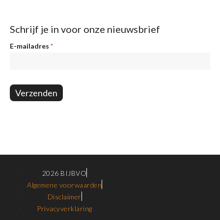
Schrijf je in voor onze nieuwsbrief
Nieuwsbrief
E-mailadres
*
Verzenden
2026 BIJBVO
Algemene voorwaarden
Disclaimer
Privacyverklaring