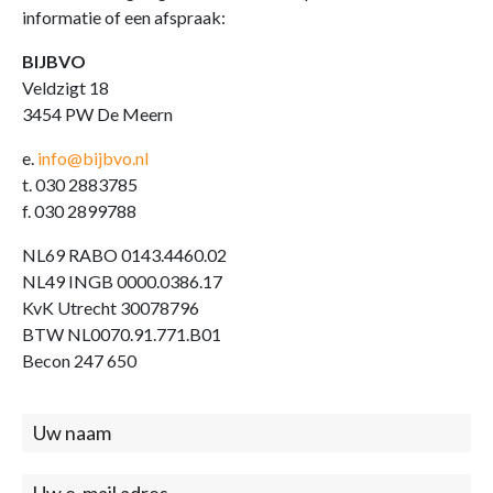
informatie of een afspraak:
BIJBVO
Veldzigt 18
3454 PW De Meern
e.
info@bijbvo.nl
t. 030 2883785
f. 030 2899788
NL69 RABO 0143.4460.02
NL49 INGB 0000.0386.17
KvK Utrecht 30078796
BTW NL0070.91.771.B01
Becon 247 650
Contact
(footer)