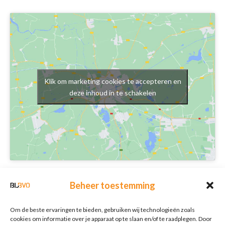
Klik om marketing cookies te accepteren en
deze inhoud in te schakelen
Schrijf je in voor onze nieuwsbrief
Beheer toestemming
Nieuwsbrief
E-mailadres
*
Om de beste ervaringen te bieden, gebruiken wij technologieën zoals
cookies om informatie over je apparaat op te slaan en/of te raadplegen. Door