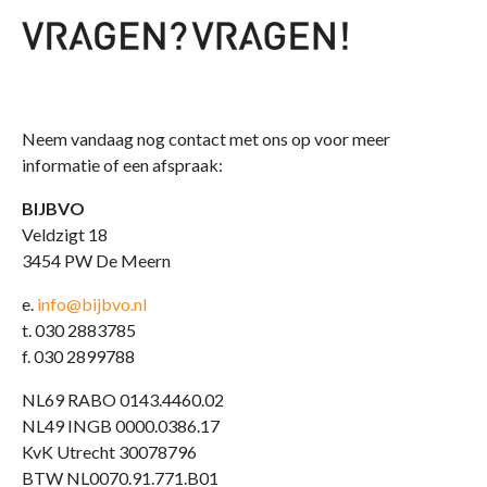
Neem vandaag nog contact met ons op voor meer
informatie of een afspraak:
BIJBVO
Veldzigt 18
3454 PW De Meern
e.
info@bijbvo.nl
t. 030 2883785
f. 030 2899788
NL69 RABO 0143.4460.02
NL49 INGB 0000.0386.17
KvK Utrecht 30078796
BTW NL0070.91.771.B01