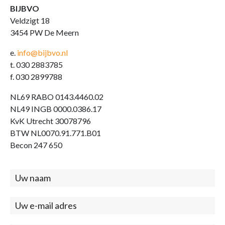
BIJBVO
Veldzigt 18
3454 PW De Meern
e.
info@bijbvo.nl
t. 030 2883785
f. 030 2899788
NL69 RABO 0143.4460.02
NL49 INGB 0000.0386.17
KvK Utrecht 30078796
BTW NL0070.91.771.B01
Becon 247 650
Contact
(footer)