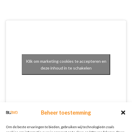
Klik om marketing cookies te accepteren en
deze inhoud in te schakelen
Beheer toestemming
Schrijf je in voor onze nieuwsbrief
Om de beste ervaringen te bieden, gebruiken wij technologieën zoals
Nieuwsbrief
E-mailadres
*