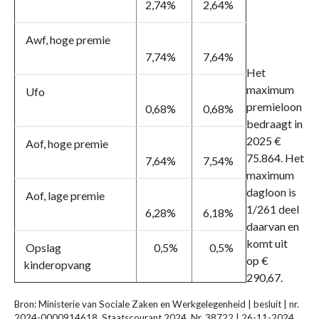
2,74%
2,64%
Awf, hoge premie
7,74%
7,64%
Het
maximum
Ufo
premieloon
0,68%
0,68%
bedraagt in
2025 €
Aof, hoge premie
75.864. Het
7,64%
7,54%
maximum
dagloon is
Aof, lage premie
1/261 deel
6,28%
6,18%
daarvan en
komt uit
Opslag
0,5%
0,5%
op €
kinderopvang
290,67.
Bron: Ministerie van Sociale Zaken en Werkgelegenheid | besluit | nr.
2024-0000914618, Staatscourant 2024, Nr. 38722 | 26-11-2024