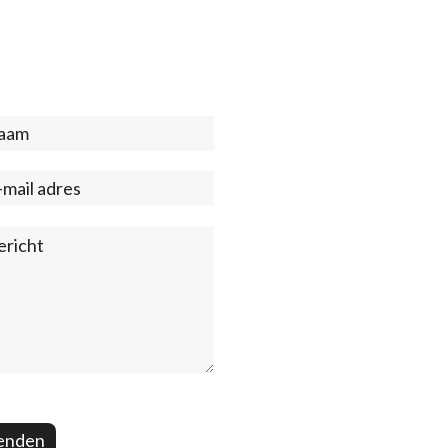
act
ter)
enden