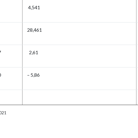
4,541
28,461
7
2,61
0
– 5,86
2021