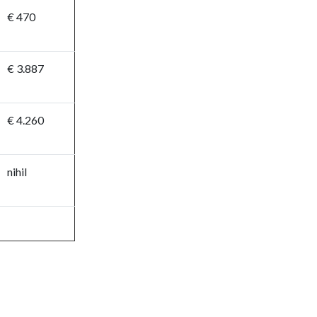
€ 470
€ 3.887
€ 4.260
nihil