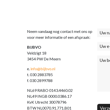
Neem vandaag nog contact met ons op
Cont
voor meer informatie of een afspraak:
(foo
BIJBVO
Veldzigt 18
3454 PW De Meern
e.
info@bijbvo.nl
t. 030 2883785
f. 030 2899788
NL69 RABO 0143.4460.02
NL49 INGB 0000.0386.17
KvK Utrecht 30078796
Verz
BTW NL0070.91.771.B01