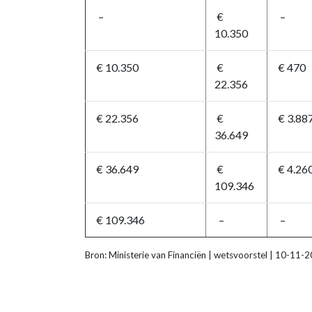
–
€
–
10.350
€ 10.350
€
€ 470
22.356
€ 22.356
€
€ 3.88
36.649
€ 36.649
€
€ 4.26
109.346
€ 109.346
–
–
Bron: Ministerie van Financiën | wetsvoorstel | 10-11-