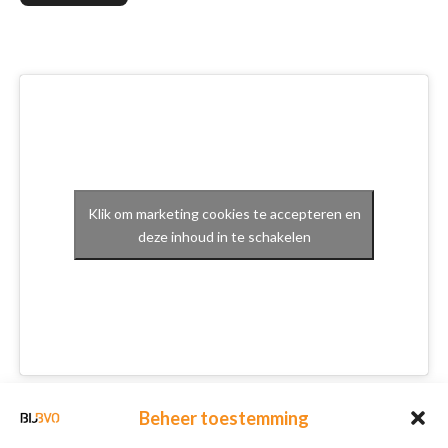
Klik om marketing cookies te accepteren en
deze inhoud in te schakelen
Schrijf je in voor onze nieuwsbrief
Beheer toestemming
Nieuwsbrief
E-mailadres
*