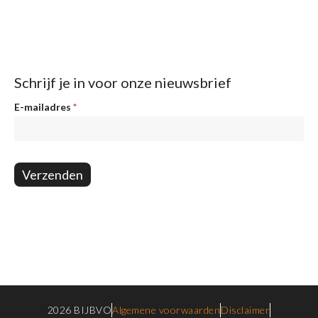
Schrijf je in voor onze nieuwsbrief
Nieuwsbrief
E-mailadres
*
Verzenden
2026 BIJBVO
Algemene voorwaarden
Disclaimer