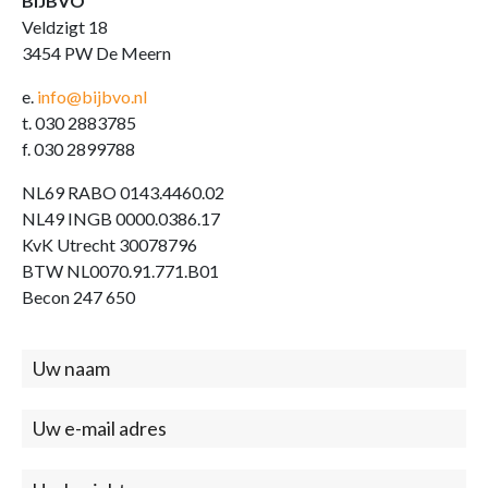
BIJBVO
Veldzigt 18
3454 PW De Meern
e.
info@bijbvo.nl
t. 030 2883785
f. 030 2899788
NL69 RABO 0143.4460.02
NL49 INGB 0000.0386.17
KvK Utrecht 30078796
BTW NL0070.91.771.B01
Becon 247 650
Contact
(footer)