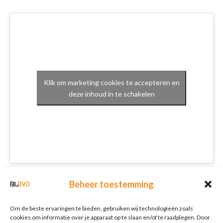
Klik om marketing cookies te accepteren en
deze inhoud in te schakelen
Schrijf je in voor onze nieuwsbrief
Beheer toestemming
Nieuwsbrief
E-mailadres
*
Om de beste ervaringen te bieden, gebruiken wij technologieën zoals
cookies om informatie over je apparaat op te slaan en/of te raadplegen. Door