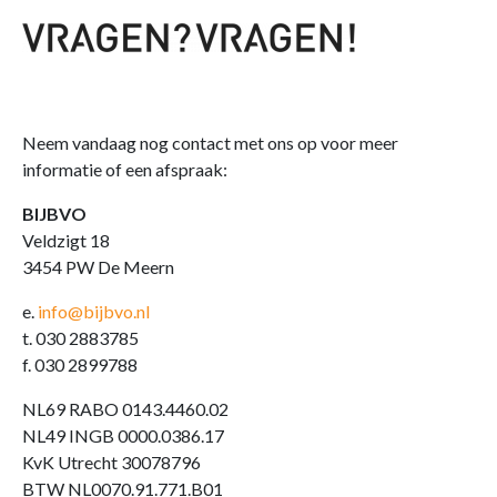
Neem vandaag nog contact met ons op voor meer
informatie of een afspraak:
BIJBVO
Veldzigt 18
3454 PW De Meern
e.
info@bijbvo.nl
t. 030 2883785
f. 030 2899788
NL69 RABO 0143.4460.02
NL49 INGB 0000.0386.17
KvK Utrecht 30078796
BTW NL0070.91.771.B01