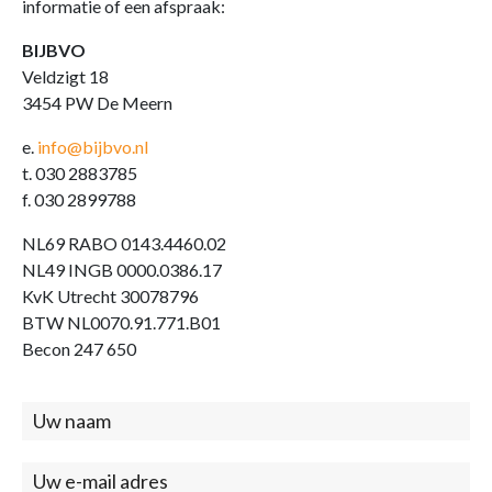
informatie of een afspraak:
BIJBVO
Veldzigt 18
3454 PW De Meern
e.
info@bijbvo.nl
t. 030 2883785
f. 030 2899788
NL69 RABO 0143.4460.02
NL49 INGB 0000.0386.17
KvK Utrecht 30078796
BTW NL0070.91.771.B01
Becon 247 650
Contact
(footer)