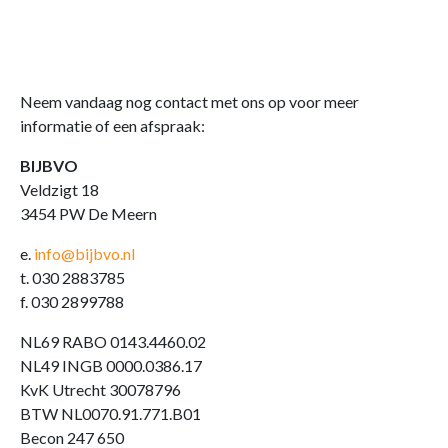
Neem vandaag nog contact met ons op voor meer
informatie of een afspraak:
BIJBVO
Veldzigt 18
3454 PW De Meern
e.
info@bijbvo.nl
t. 030 2883785
f. 030 2899788
NL69 RABO 0143.4460.02
NL49 INGB 0000.0386.17
KvK Utrecht 30078796
BTW NL0070.91.771.B01
Becon 247 650