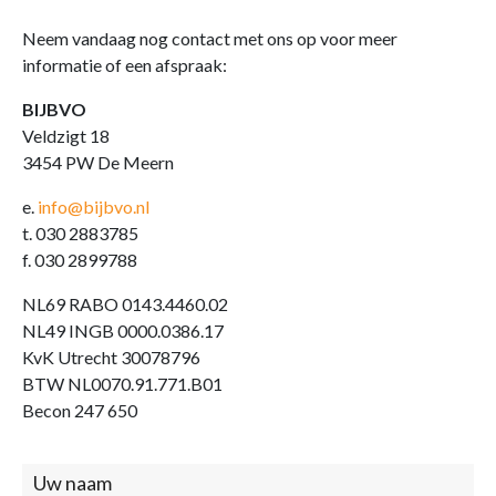
Neem vandaag nog contact met ons op voor meer
informatie of een afspraak:
BIJBVO
Veldzigt 18
3454 PW De Meern
e.
info@bijbvo.nl
t. 030 2883785
f. 030 2899788
NL69 RABO 0143.4460.02
NL49 INGB 0000.0386.17
KvK Utrecht 30078796
BTW NL0070.91.771.B01
Becon 247 650
Contact