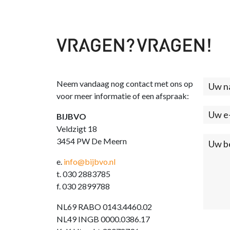
Neem vandaag nog contact met ons op
Cont
voor meer informatie of een afspraak:
(foo
BIJBVO
Veldzigt 18
3454 PW De Meern
e.
info@bijbvo.nl
t. 030 2883785
f. 030 2899788
NL69 RABO 0143.4460.02
NL49 INGB 0000.0386.17