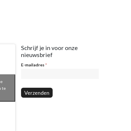
Schrijf je in voor onze
nieuwsbrief
Nieuwsbrief
E-mailadres
*
te
n te
Verzenden