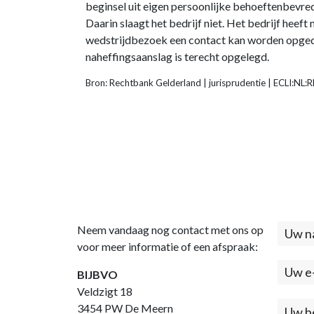
beginsel uit eigen persoonlijke behoeftenbevred
Daarin slaagt het bedrijf niet. Het bedrijf heeft
wedstrijdbezoek een contact kan worden opgedaa
naheffingsaanslag is terecht opgelegd.
Bron: Rechtbank Gelderland | jurisprudentie | ECLI:N
Neem vandaag nog contact met ons op
Cont
voor meer informatie of een afspraak:
(foo
BIJBVO
Veldzigt 18
3454 PW De Meern