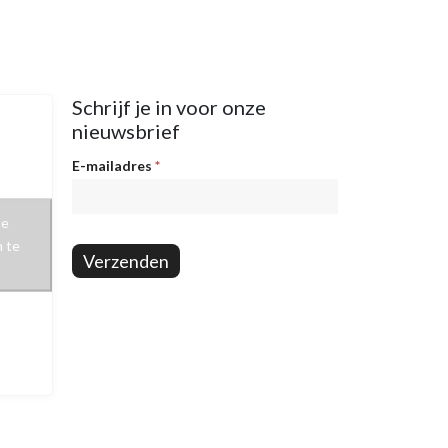
Schrijf je in voor onze
nieuwsbrief
Nieuwsbrief
E-mailadres
*
te
n te
Verzenden