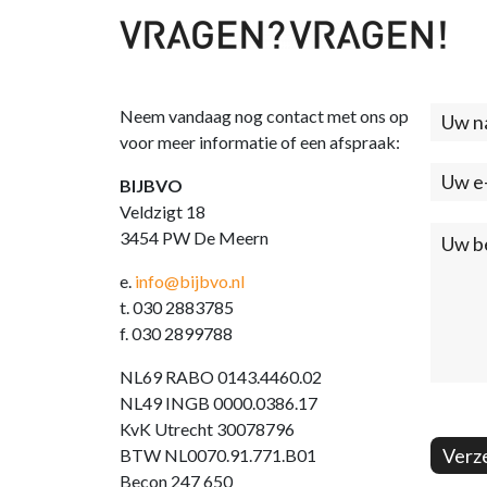
Neem vandaag nog contact met ons op
Cont
voor meer informatie of een afspraak:
(foo
BIJBVO
Veldzigt 18
3454 PW De Meern
e.
info@bijbvo.nl
t. 030 2883785
f. 030 2899788
NL69 RABO 0143.4460.02
NL49 INGB 0000.0386.17
KvK Utrecht 30078796
Verz
BTW NL0070.91.771.B01
Becon 247 650