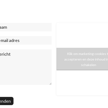
act
ter)
Klik om marketing cookies 
accepteren en deze inhoud i
schakelen
enden