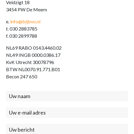
Veldzigt 18
3454 PW De Meern
e.
info@bijbvo.nl
t. 030 2883785
f. 030 2899788
NL69 RABO 0143.4460.02
NL49 INGB 0000.0386.17
KvK Utrecht 30078796
BTW NL0070.91.771.B01
Becon 247 650
Contact
(footer)