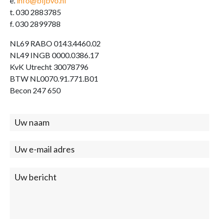
e.
info@bijbvo.nl
t. 030 2883785
f. 030 2899788
NL69 RABO 0143.4460.02
NL49 INGB 0000.0386.17
KvK Utrecht 30078796
BTW NL0070.91.771.B01
Becon 247 650
Contact
(footer)