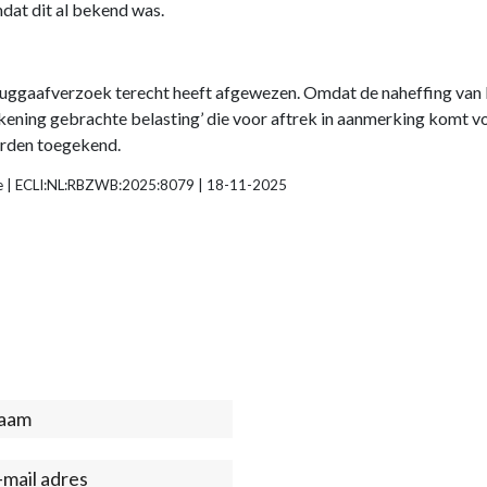
mdat dit al bekend was.
ruggaafverzoek terecht heeft afgewezen. Omdat de naheffing van b
n rekening gebrachte belasting’ die voor aftrek in aanmerking komt
worden toegekend.
tie | ECLI:NL:RBZWB:2025:8079 | 18-11-2025
act
ter)