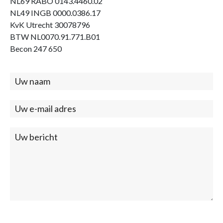
NL69 RABO 0143.4460.02
NL49 INGB 0000.0386.17
KvK Utrecht 30078796
BTW NL0070.91.771.B01
Becon 247 650
Contact
(footer)