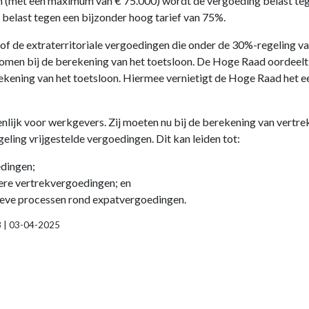
n (met een maximum van € 75.000) wordt de vergoeding belast teg
belast tegen een bijzonder hoog tarief van 75%.
 of de extraterritoriale vergoedingen die onder de 30%-regeling va
en bij de berekening van het toetsloon. De Hoge Raad oordeelt 
kening van het toetsloon. Hiermee vernietigt de Hoge Raad het ee
ienlijk voor werkgevers. Zij moeten nu bij de berekening van vert
eling vrijgestelde vergoedingen. Dit kan leiden tot:
edingen;
ere vertrekvergoedingen; en
ieve processen rond expatvergoedingen.
08 | 03-04-2025