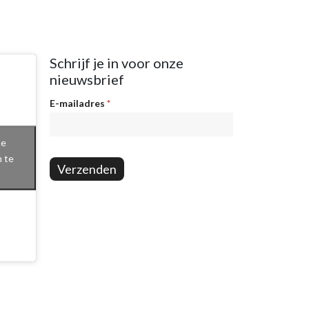
Schrijf je in voor onze
nieuwsbrief
Nieuwsbrief
E-mailadres
*
te
n te
Verzenden