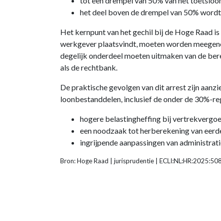
tot een drempel van 50% van het toetsloo
het deel boven de drempel van 50% wordt 
Het kernpunt van het gechil bij de Hoge Raad is
werkgever plaatsvindt, moeten worden meegenom
degelijk onderdeel moeten uitmaken van de bere
als de rechtbank.
De praktische gevolgen van dit arrest zijn aanz
loonbestanddelen, inclusief de onder de 30%-reg
hogere belastingheffing bij vertrekvergo
een noodzaak tot herberekening van eerd
ingrijpende aanpassingen van administrat
Bron: Hoge Raad | jurisprudentie | ECLI:NL:HR:2025:5