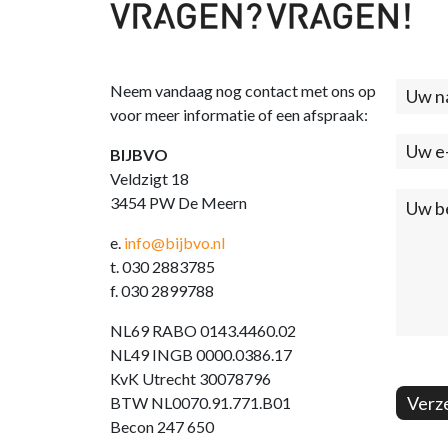
Neem vandaag nog contact met ons op
Cont
voor meer informatie of een afspraak:
(foo
BIJBVO
Veldzigt 18
3454 PW De Meern
e.
info@bijbvo.nl
t. 030 2883785
f. 030 2899788
NL69 RABO 0143.4460.02
NL49 INGB 0000.0386.17
KvK Utrecht 30078796
Verz
BTW NL0070.91.771.B01
Becon 247 650