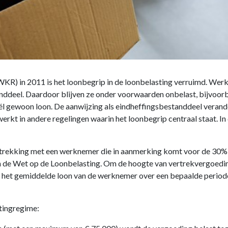
WKR) in 2011 is het loonbegrip in de loonbelasting verruimd. We
ddeel. Daardoor blijven ze onder voorwaarden onbelast, bijvoorbeel
 wél gewoon loon. De aanwijzing als eindheffingsbestanddeel veran
erkt in andere regelingen waarin het loonbegrip centraal staat. In
etrekking met een werknemer die in aanmerking komt voor de 30%
n de Wet op de Loonbelasting. Om de hoogte van vertrekvergoedi
het gemiddelde loon van de werknemer over een bepaalde periode.
tingregime: