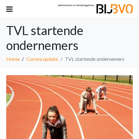
TVL startende
ondernemers
Home
Corona update
TVL startende ondernemers