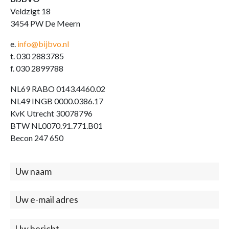
Veldzigt 18
3454 PW De Meern
e.
info@bijbvo.nl
t. 030 2883785
f. 030 2899788
NL69 RABO 0143.4460.02
NL49 INGB 0000.0386.17
KvK Utrecht 30078796
BTW NL0070.91.771.B01
Becon 247 650
Contact
(footer)