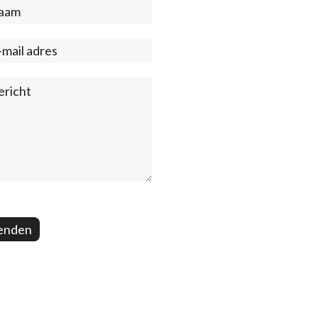
act
ter)
enden