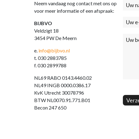
Neem vandaag nog contact met ons op
Cont
voor meer informatie of een afspraak:
(foo
BIJBVO
Veldzigt 18
3454 PW De Meern
e.
info@bijbvo.nl
t. 030 2883785
f. 030 2899788
NL69 RABO 0143.4460.02
NL49 INGB 0000.0386.17
KvK Utrecht 30078796
Verz
BTW NL0070.91.771.B01
Becon 247 650