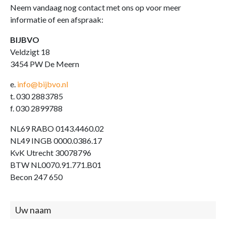
Neem vandaag nog contact met ons op voor meer
informatie of een afspraak:
BIJBVO
Veldzigt 18
3454 PW De Meern
e.
info@bijbvo.nl
t. 030 2883785
f. 030 2899788
NL69 RABO 0143.4460.02
NL49 INGB 0000.0386.17
KvK Utrecht 30078796
BTW NL0070.91.771.B01
Becon 247 650
Contact