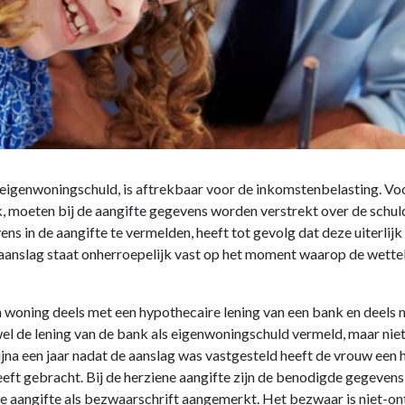
 eigenwoningschuld, is aftrekbaar voor de inkomstenbelasting. Voor
k, moeten bij de aangifte gegevens worden verstrekt over de schuld,
ns in de aangifte te vermelden, heeft tot gevolg dat deze uiterli
 aanslag staat onherroepelijk vast op het moment waarop de wette
woning deels met een hypothecaire lening van een bank en deels me
 de lening van de bank als eigenwoningschuld vermeld, maar niet d
 Bijna een jaar nadat de aanslag was vastgesteld heeft de vrouw een
heeft gebracht. Bij de herziene aangifte zijn de benodigde gegeven
ne aangifte als bezwaarschrift aangemerkt. Het bezwaar is niet-on