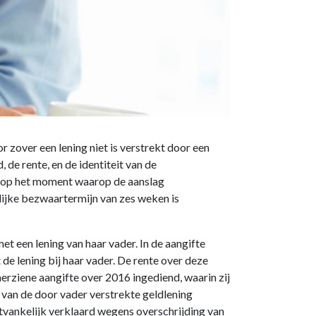
 zover een lening niet is verstrekt door een
 de rente, en de identiteit van de
jk op het moment waarop de aanslag
lijke bezwaartermijn van zes weken is
t een lening van haar vader. In de aangifte
e lening bij haar vader. De rente over deze
 herziene aangifte over 2016 ingediend, waarin zij
s van de door vader verstrekte geldlening
tvankelijk verklaard wegens overschrijding van