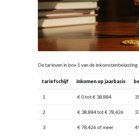
De tarieven in box 1 van de inkomstenbelasting e
tariefschijf
inkomen op jaarbasis
be
1
€ 0 tot € 38.884
3
2
€ 38.884 tot € 78.426
3
3
€ 78.426 of meer
4