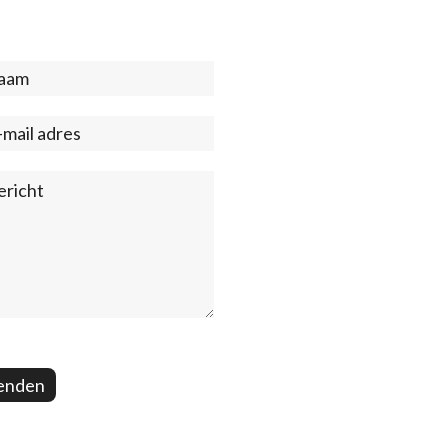
act
ter)
enden