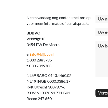
Neem vandaag nog contact met ons op
Cont
voor meer informatie of een afspraak:
(foo
BIJBVO
Veldzigt 18
3454 PW De Meern
e.
info@bijbvo.nl
t. 030 2883785
f. 030 2899788
NL69 RABO 0143.4460.02
NL49 INGB 0000.0386.17
KvK Utrecht 30078796
Verz
BTW NL0070.91.771.B01
Becon 247 650