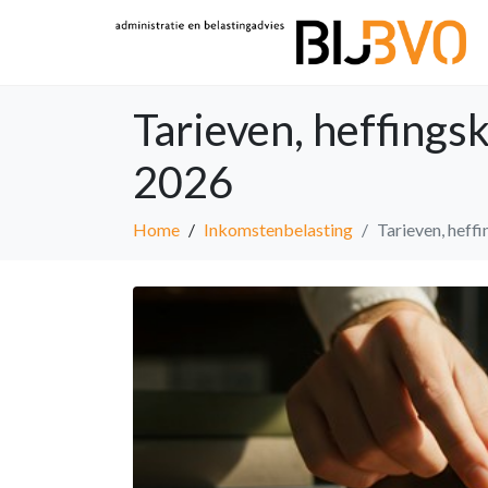
Tarieven, heffings
2026
Home
Inkomstenbelasting
Tarieven, heff