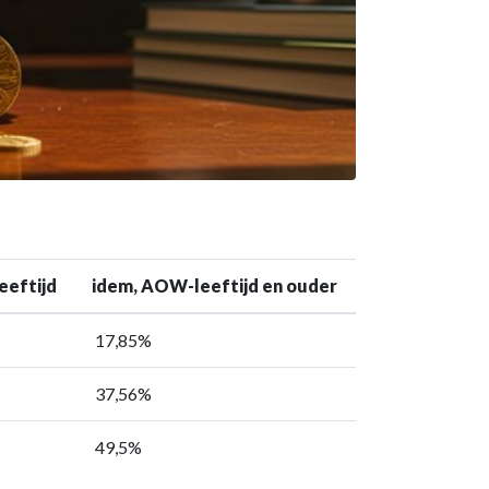
eeftijd
idem, AOW-leeftijd en ouder
17,85%
37,56%
49,5%