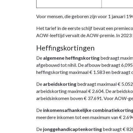
Voor mensen, die geboren zijn voor 1 januari 194
Het tarief in de eerste schijf bevat een premi
AOW-leeftijd vervalt de AOW-premie. In 2023 b
Heffingskortingen
De
algemene heffingskorting
bedraagt maxima
afgebouwd tot nihil. De afbouw bedraagt 6,095
heffingskorting maximaal € 1.583 en bedraagt d
De
arbeidskorting
bedraagt maximaal € 5.052 
arbeidskorting maximaal € 2.604. De arbeidsko
arbeidsinkomen boven € 37.691. Voor AOW-gere
De
inkomensafhankelijke combinatiekortin
meerdere inkomen tot een maximum van € 2.694 
De
jonggehandicaptenkorting
bedraagt € 82