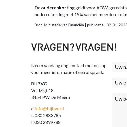
De
ouderenkorting
geldt voor AOW-gerechtigd
ouderenkorting met 15% van het meerdere tot ni
Bron: Ministerie van Financiën | publicatie | 02-01-202
Neem vandaag nog contact met ons op
Cont
voor meer informatie of een afspraak:
(foo
BIJBVO
Veldzigt 18
3454 PW De Meern
e.
info@bijbvo.nl
t. 030 2883785
f. 030 2899788