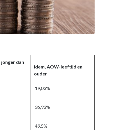
,
jonger dan
idem, AOW-leeftijd en
ouder
19,03%
36,93%
49,5%