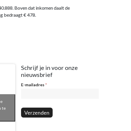
0.888. Boven dat inkomen daalt de
ng bedraagt € 478.
Schrijf je in voor onze
nieuwsbrief
Nieuwsbrief
E-mailadres
*
te
n te
Verzenden