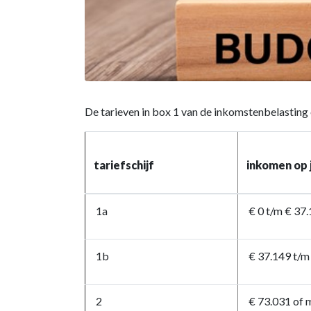
De tarieven in box 1 van de inkomstenbelasting e
tariefschijf
inkomen op 
1a
€ 0 t/m € 37
1b
€ 37.149 t/m
2
€ 73.031 of 