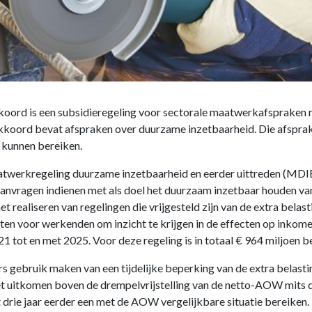
kkoord is een subsidieregeling voor sectorale maatwerkafspraken
kkoord bevat afspraken over duurzame inzetbaarheid. Die afspra
kunnen bereiken.
aatwerkregeling duurzame inzetbaarheid en eerder uittreden (MDIEU
vragen indienen met als doel het duurzaam inzetbaar houden van 
 realiseren van regelingen die vrijgesteld zijn van de extra belas
eiten voor werkenden om inzicht te krijgen in de effecten op inkom
 tot en met 2025. Voor deze regeling is in totaal € 964 miljoen b
s gebruik maken van een tijdelijke beperking van de extra belas
et uitkomen boven de drempelvrijstelling van de netto-AOW mits de
drie jaar eerder een met de AOW vergelijkbare situatie bereiken.