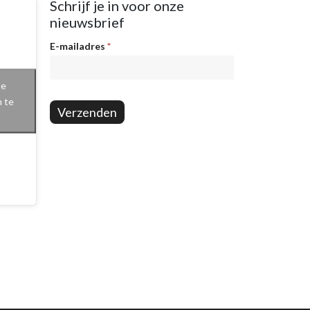
Schrijf je in voor onze
nieuwsbrief
Nieuwsbrief
E-mailadres
*
te
n te
Verzenden