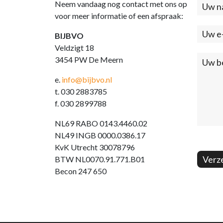
Neem vandaag nog contact met ons op
Cont
voor meer informatie of een afspraak:
(foo
BIJBVO
Veldzigt 18
3454 PW De Meern
e.
info@bijbvo.nl
t. 030 2883785
f. 030 2899788
NL69 RABO 0143.4460.02
NL49 INGB 0000.0386.17
KvK Utrecht 30078796
Verz
BTW NL0070.91.771.B01
Becon 247 650