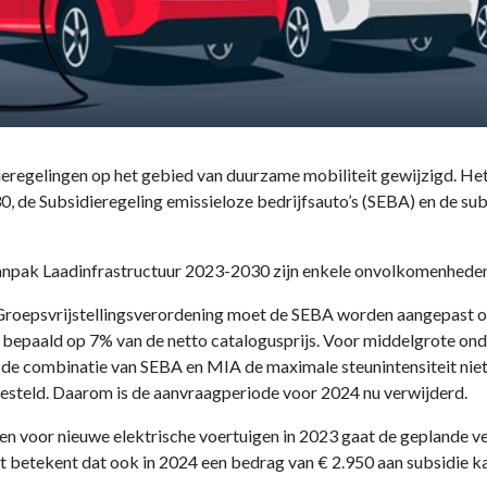
dieregelingen op het gebied van duurzame mobiliteit gewijzigd. Het
 de Subsidieregeling emissieloze bedrijfsauto’s (SEBA) en de sub
 Aanpak Laadinfrastructuur 2023-2030 zijn enkele onvolkomenhede
roepsvrijstellingsverordening moet de SEBA worden aangepast om
bepaald op 7% van de netto catalogusprijs. Voor middelgrote ond
e combinatie van SEBA en MIA de maximale steunintensiteit niet
esteld. Daarom is de aanvraagperiode voor 2024 nu verwijderd.
n voor nieuwe elektrische voertuigen in 2023 gaat de geplande ve
at betekent dat ook in 2024 een bedrag van € 2.950 aan subsidie 