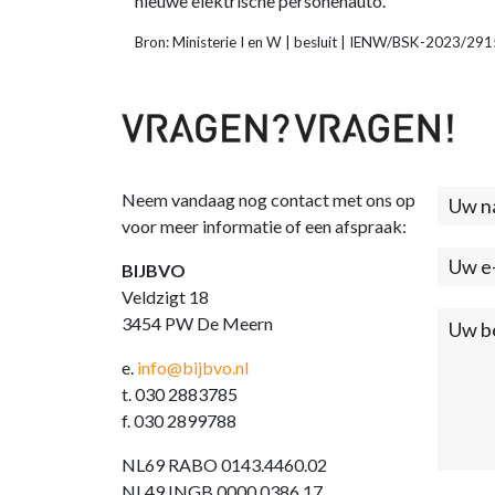
nieuwe elektrische personenauto.
Bron: Ministerie I en W | besluit | IENW/BSK-2023/29
Neem vandaag nog contact met ons op
Cont
voor meer informatie of een afspraak:
(foo
BIJBVO
Veldzigt 18
3454 PW De Meern
e.
info@bijbvo.nl
t. 030 2883785
f. 030 2899788
NL69 RABO 0143.4460.02
NL49 INGB 0000.0386.17