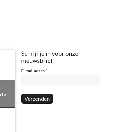
Schrijf je in voor onze
nieuwsbrief
Nieuwsbrief
E-mailadres
*
te
n te
Verzenden