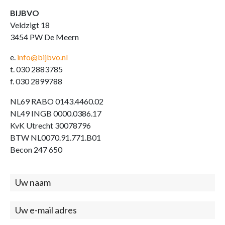
BIJBVO
Veldzigt 18
3454 PW De Meern
e.
info@bijbvo.nl
t. 030 2883785
f. 030 2899788
NL69 RABO 0143.4460.02
NL49 INGB 0000.0386.17
KvK Utrecht 30078796
BTW NL0070.91.771.B01
Becon 247 650
Contact
(footer)