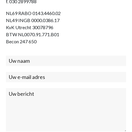
f. 030 2899788
NL69 RABO 0143.4460.02
NL49 INGB 0000.0386.17
KvK Utrecht 30078796
BTW NL0070.91.771.B01
Becon 247 650
Contact
(footer)