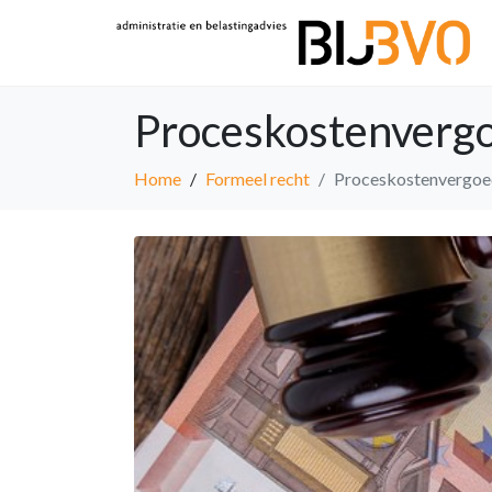
Proceskostenverg
Home
Formeel recht
Proceskostenvergoe