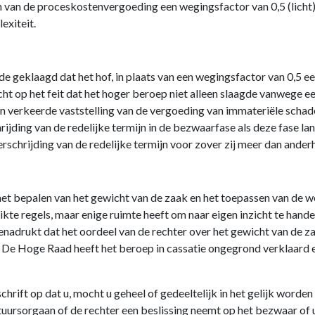
en van de proceskostenvergoeding een wegingsfactor van 0,5 (licht) 
exiteit.
e geklaagd dat het hof, in plaats van een wegingsfactor van 0,5 
t op het feit dat het hoger beroep niet alleen slaagde vanwege ee
verkeerde vaststelling van de vergoeding van immateriële schade
hrijding van de redelijke termijn in de bezwaarfase als deze fase lan
rschrijding van de redelijke termijn voor zover zij meer dan anderh
het bepalen van het gewicht van de zaak en het toepassen van de w
ikte regels, maar enige ruimte heeft om naar eigen inzicht te hande
drukt dat het oordeel van de rechter over het gewicht van de za
s. De Hoge Raad heeft het beroep in cassatie ongegrond verklaard 
rift op dat u, mocht u geheel of gedeeltelijk in het gelijk worde
rsorgaan of de rechter een beslissing neemt op het bezwaar of ui