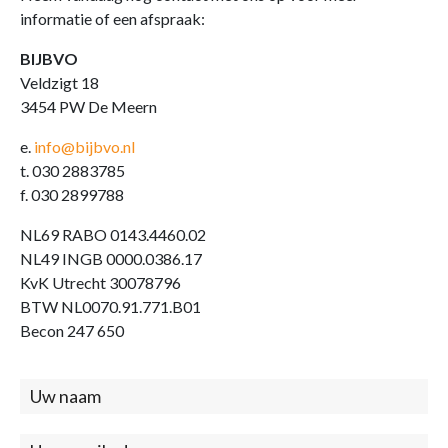
informatie of een afspraak:
BIJBVO
Veldzigt 18
3454 PW De Meern
e.
info@bijbvo.nl
t. 030 2883785
f. 030 2899788
NL69 RABO 0143.4460.02
NL49 INGB 0000.0386.17
KvK Utrecht 30078796
BTW NL0070.91.771.B01
Becon 247 650
Contact
(footer)