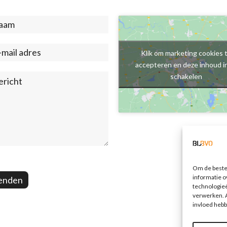
act
ter)
Klik om marketing cookies 
accepteren en deze inhoud i
schakelen
Om de beste 
informatie o
enden
technologieë
verwerken. A
invloed hebb