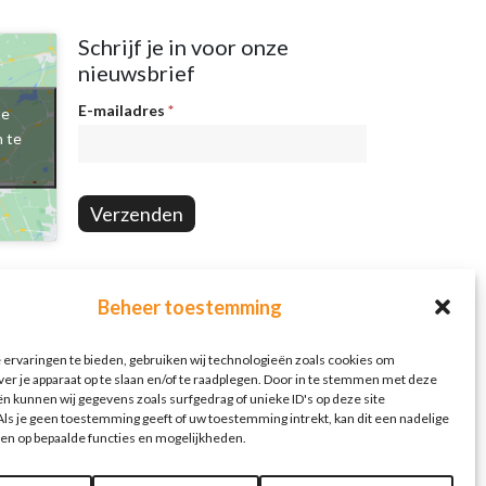
Schrijf je in voor onze
nieuwsbrief
Nieuwsbrief
E-mailadres
*
te
n te
Verzenden
Beheer toestemming
ervaringen te bieden, gebruiken wij technologieën zoals cookies om
ver je apparaat op te slaan en/of te raadplegen. Door in te stemmen met deze
n kunnen wij gegevens zoals surfgedrag of unieke ID's op deze site
ls je geen toestemming geeft of uw toestemming intrekt, kan dit een nadelige
en op bepaalde functies en mogelijkheden.