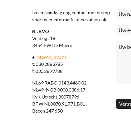
Neem vandaag nog contact met ons op
Cont
voor meer informatie of een afspraak:
(foo
BIJBVO
Veldzigt 18
3454 PW De Meern
e.
info@bijbvo.nl
t. 030 2883785
f. 030 2899788
NL69 RABO 0143.4460.02
NL49 INGB 0000.0386.17
KvK Utrecht 30078796
Verz
BTW NL0070.91.771.B01
Becon 247 650