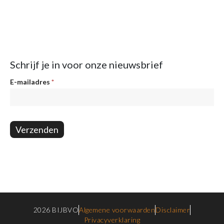
Schrijf je in voor onze nieuwsbrief
Nieuwsbrief
E-mailadres
*
Verzenden
2026 BIJBVO
Algemene voorwaarden
Disclaimer
Privacyverklaring