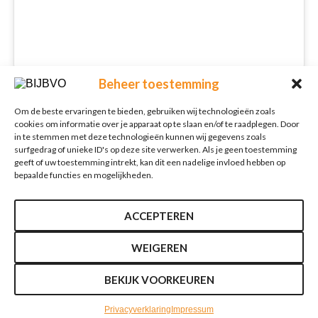
Beheer toestemming
Schrijf je in voor onze nieuwsbrief
Om de beste ervaringen te bieden, gebruiken wij technologieën zoals
Nieuwsbrief
E-mailadres
*
cookies om informatie over je apparaat op te slaan en/of te raadplegen. Door
in te stemmen met deze technologieën kunnen wij gegevens zoals
surfgedrag of unieke ID's op deze site verwerken. Als je geen toestemming
geeft of uw toestemming intrekt, kan dit een nadelige invloed hebben op
bepaalde functies en mogelijkheden.
Verzenden
ACCEPTEREN
WEIGEREN
BEKIJK VOORKEUREN
2026 BIJBVO
Algemene voorwaarden
Disclaimer
Privacyverklaring
Impressum
Privacyverklaring