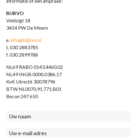
informatie of een afspraak:
BIJBVO
Veldzigt 18
3454 PW De Meern
e.
info@bijbvo.nl
t. 030 2883785
f. 030 2899788
NL69 RABO 0143.4460.02
NL49 INGB 0000.0386.17
KvK Utrecht 30078796
BTW NL0070.91.771.B01
Becon 247 650
Contact
(footer)