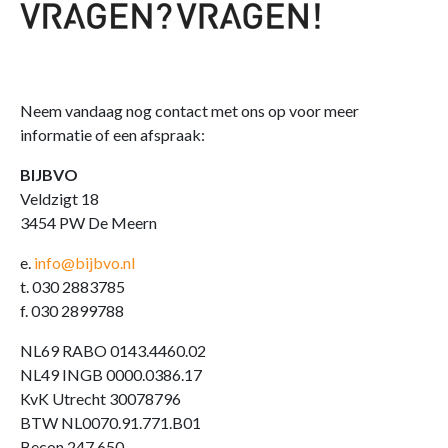
Neem vandaag nog contact met ons op voor meer
informatie of een afspraak:
BIJBVO
Veldzigt 18
3454 PW De Meern
e.
info@bijbvo.nl
t. 030 2883785
f. 030 2899788
NL69 RABO 0143.4460.02
NL49 INGB 0000.0386.17
KvK Utrecht 30078796
BTW NL0070.91.771.B01
Becon 247 650