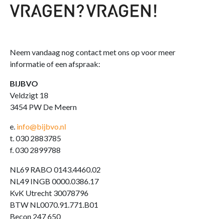
Neem vandaag nog contact met ons op voor meer
informatie of een afspraak:
BIJBVO
Veldzigt 18
3454 PW De Meern
e.
info@bijbvo.nl
t. 030 2883785
f. 030 2899788
NL69 RABO 0143.4460.02
NL49 INGB 0000.0386.17
KvK Utrecht 30078796
BTW NL0070.91.771.B01
Becon 247 650