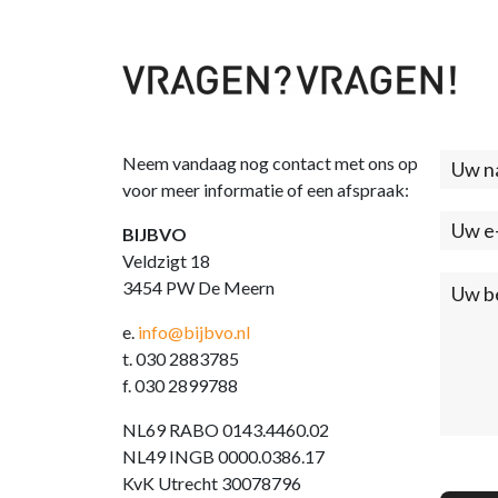
Neem vandaag nog contact met ons op
Cont
voor meer informatie of een afspraak:
(foo
BIJBVO
Veldzigt 18
3454 PW De Meern
e.
info@bijbvo.nl
t. 030 2883785
f. 030 2899788
NL69 RABO 0143.4460.02
NL49 INGB 0000.0386.17
KvK Utrecht 30078796